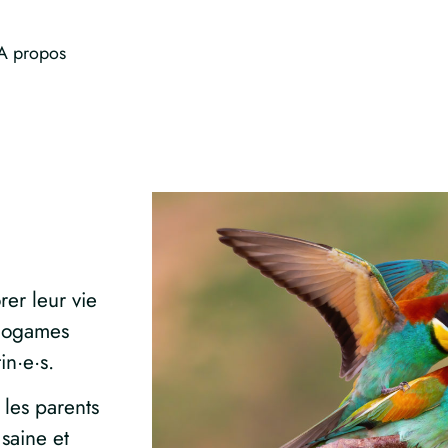
A propos
rer leur vie
onogames
in·e·s.
 les parents
saine et